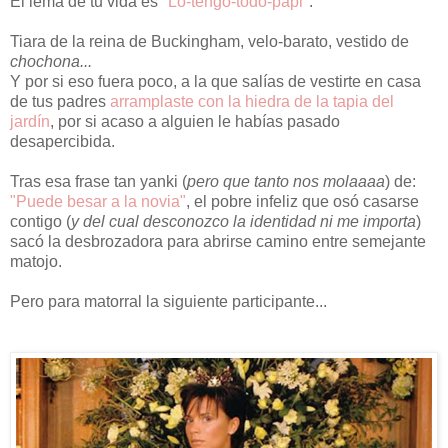
El lema de tu vida es
"Lo-tengo-todo-papi"
.
Tiara de la reina de Buckingham, velo-barato, vestido de
chochona...
Y por si eso fuera poco, a la que salías de vestirte en casa
de tus padres
arramplaste con la hiedra de la tapia del
jardín
, por si acaso a alguien le habías pasado
desapercibida.
Tras esa frase tan yanki (
pero que tanto nos molaaaa
) de:
"Puede besar a la novia"
, el pobre infeliz que osó casarse
contigo (
y del cual desconozco la identidad ni me importa
)
sacó la desbrozadora para abrirse camino entre semejante
matojo.
Pero para matorral la siguiente participante...