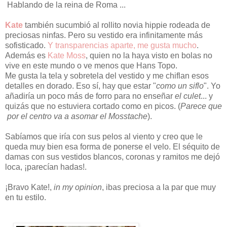
Hablando de la reina de Roma ...
Kate
también sucumbió al rollito novia hippie rodeada de
preciosas ninfas. Pero su vestido era infinitamente más
sofisticado.
Y transparencias aparte, me gusta mucho
.
Además es
Kate Moss
, quien no la haya visto en bolas no
vive en este mundo o ve menos que Hans Topo.
Me gusta la tela y sobretela del vestido y me chiflan esos
detalles en dorado. Eso sí, hay que estar "
como un siflo
". Yo
añadiría un poco más de forro para no enseñar
el culet
... y
quizás que no estuviera cortado como en picos. (
Parece que
por el centro va a asomar el Mosstache
).
Sabíamos que iría con sus pelos al viento y creo que le
queda muy bien esa forma de ponerse el velo. El séquito de
damas con sus vestidos blancos, coronas y ramitos me dejó
loca, ¡parecían hadas!.
¡Bravo Kate!,
in my opinion
, ibas preciosa a la par que muy
en tu estilo.