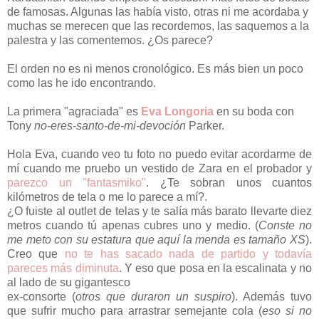
de famosas. Algunas las había visto, otras ni me acordaba y
muchas se merecen que las recordemos, las saquemos a la
palestra y las comentemos. ¿Os parece?
El orden no es ni menos cronológico. Es más bien un poco
como las he ido encontrando.
La primera "agraciada" es
Eva Longoria
en su boda con
Tony
no-eres-santo-de-mi-devoción
Parker.
Hola Eva, cuando veo tu foto no puedo evitar acordarme de
mí cuando me pruebo un vestido de Zara en el probador y
parezco un "fantasmiko"
. ¿Te sobran unos cuantos
kilómetros de tela o me lo parece a mí?.
¿O fuiste al outlet de telas y te salía más barato llevarte diez
metros cuando tú apenas cubres uno y medio. (
Conste no
me meto con su estatura que aquí la menda es tamaño XS
).
Creo que
no te has sacado nada de partido y todavía
pareces más diminuta
. Y eso que posa en la escalinata y no
al lado de su gigantesco
ex-consorte (
otros que duraron un suspiro
). Además tuvo
que sufrir mucho para arrastrar semejante cola (
eso si no