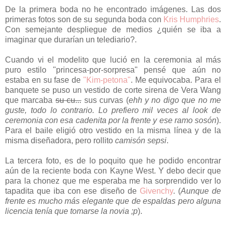
De la primera boda no he encontrado imágenes. Las dos
primeras fotos son de su segunda boda con
Kris Humphries
.
Con semejante despliegue de medios ¿quién se iba a
imaginar que durarían un telediario?.
Cuando vi el modelito que lució en la ceremonia al más
puro estilo "princesa-por-sorpresa" pensé que aún no
estaba en su fase de
"Kim-petona"
. Me equivocaba. Para el
banquete se puso un vestido de corte sirena de Vera Wang
que marcaba
su cu...
sus curvas (
ehh y no digo que no me
guste, todo lo contrario. Lo prefiero mil veces al look de
ceremonia con esa cadenita por la frente y ese ramo sosón
).
Para el baile eligió otro vestido en la misma línea y de la
misma diseñadora, pero rollito
camisón sepsi
.
La tercera foto, es de lo poquito que he podido encontrar
aún de la reciente boda con Kayne West. Y debo decir que
para la chonez que me esperaba me ha sorprendido ver lo
tapadita que iba con ese diseño de
Givenchy
. (
Aunque de
frente es mucho más elegante que de espaldas pero alguna
licencia tenía que tomarse la novia ;p
).