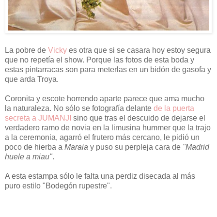
La pobre de
Vicky
es otra que si se casara hoy estoy segura
que no repetía el show. Porque las fotos de esta boda y
estas pintarracas son para meterlas en un bidón de gasofa y
que arda Troya.
Coronita y escote horrendo aparte parece que ama mucho
la naturaleza. No sólo se fotografía delante
de la puerta
secreta a JUMANJI
sino que tras el descuido de dejarse el
verdadero ramo de novia en la limusina hummer que la trajo
a la ceremonia, agarró el frutero más cercano, le pidió un
poco de hierba a
Maraia
y puso su perpleja cara de
"Madrid
huele a miau"
.
A esta estampa sólo le falta una perdiz disecada al más
puro estilo "Bodegón rupestre".