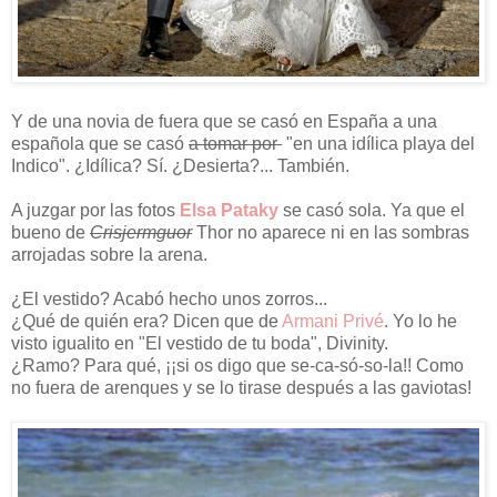
Y de una novia de fuera que se casó en España a una
española que se casó
a tomar por
"en una idílica playa del
Indico". ¿Idílica? Sí. ¿Desierta?... También.
A juzgar por las fotos
Elsa Pataky
se casó sola. Ya que el
bueno de
Crisjermguor
Thor no aparece ni en las sombras
arrojadas sobre la arena.
¿El vestido? Acabó hecho unos zorros...
¿Qué de quién era? Dicen que de
Armani Privé
. Yo lo he
visto igualito en "El vestido de tu boda", Divinity.
¿Ramo? Para qué, ¡¡si os digo que se-ca-só-so-la!! Como
no fuera de arenques y se lo tirase después a las gaviotas!