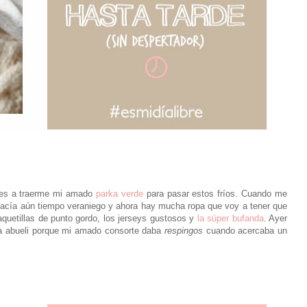
res a traerme mi amado
parka verde
para pasar estos fríos. Cuando me
hacía aún tiempo veraniego y ahora hay mucha ropa que voy a tener que
haquetillas de punto gordo, los jerseys gustosos y
la súper bufanda
. Ayer
 la abueli porque mi amado consorte daba
respingos
cuando acercaba un