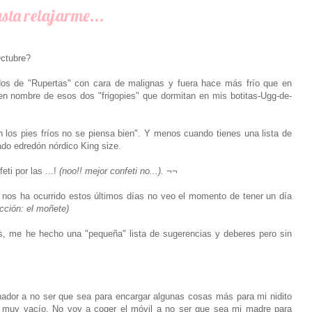
sta relajarme...
Octubre?
os de "Rupertas" con cara de malignas y fuera hace más frío que en
 en nombre de esos dos "frigopies" que dormitan en mis botitas-Ugg-de-
 los pies fríos no se piensa bien". Y menos cuando tienes una lista de
ado edredón nórdico King size.
eti por las ...!
(noo!! mejor confeti no...). ¬¬
ue nos ha ocurrido estos últimos días no veo el momento de tener un día
ucción: el moñete)
 me he hecho una "pequeña" lista de sugerencias y deberes pero sin
enador a no ser que sea para encargar algunas cosas más para mi nidito
 muy vacío. No voy a coger el móvil a no ser que sea mi madre para