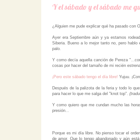
Y el sábado y el sábado me gu
¿Alguien me pude explicar qué ha pasado con 
Ayer era Septiembre aún y ya estamos rodead
Siberia. Bueno a lo mejor tanto no, pero hablo
palo.
Y como decía aquella canción de Pereza "...con
cosas por hacer del tamaño de mi recién estren
¡Pero este sábado tengo el día libre!
Yujuu. ¡Conf
Después de la palizota de la feria y todo lo q
para hacer lo que me salga del "knot top".
(trad
Y como quiero que me cundan mucho las horas,
presión...
Porque es mi día libre. No pienso tocar el ord
de amor. Que lo tengo abandonado y aún está