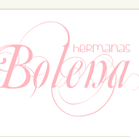
ia. Especializados en bodas y eventos, también tenemos un apartad