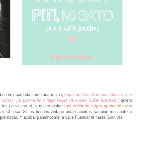
 si no voy cargada como una mula
(
porque no ha habido una sóla vez que
vacías, ya aprovecho y hago viajes de cosas "súper precisas"
)
quiero
 las cejas eso sí, y quiero visitar
una cafetería súper apetecible
que
a y Chueca. Si las tiendas vintage están abiertas también me apetece
re nada!. Y acabar pateándome la calle Fuencarral hasta Gran vía.