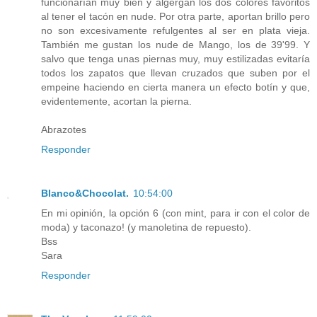
funcionarían muy bien y algergan los dos colores favoritos
al tener el tacón en nude. Por otra parte, aportan brillo pero
no son excesivamente refulgentes al ser en plata vieja.
También me gustan los nude de Mango, los de 39'99. Y
salvo que tenga unas piernas muy, muy estilizadas evitaría
todos los zapatos que llevan cruzados que suben por el
empeine haciendo en cierta manera un efecto botín y que,
evidentemente, acortan la pierna.
Abrazotes
Responder
Blanco&Chocolat.
10:54:00
En mi opinión, la opción 6 (con mint, para ir con el color de
moda) y taconazo! (y manoletina de repuesto).
Bss
Sara
Responder