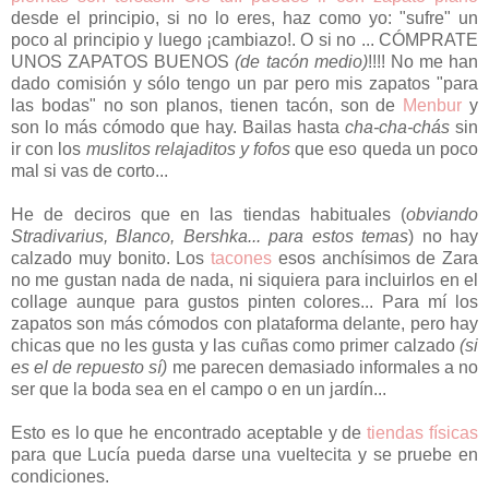
desde el principio, si no lo eres, haz como yo: "sufre" un
poco al principio y luego ¡cambiazo!. O si no ... CÓMPRATE
UNOS ZAPATOS BUENOS
(de tacón medio)
!!!! No me han
dado comisión y sólo tengo un par pero mis zapatos "para
las bodas" no son planos, tienen tacón, son de
Menbur
y
son lo más cómodo que hay. Bailas hasta
cha-cha-chás
sin
ir con los
muslitos relajaditos y fofos
que eso queda un poco
mal si vas de corto...
He de deciros que en las tiendas habituales (
obviando
Stradivarius, Blanco, Bershka... para estos temas
) no hay
calzado muy bonito. Los
tacones
esos anchísimos de Zara
no me gustan nada de nada, ni siquiera para incluirlos en el
collage aunque para gustos pinten colores... Para mí los
zapatos son más cómodos con plataforma delante, pero hay
chicas que no les gusta y las cuñas como primer calzado
(si
es el de repuesto sí)
me parecen demasiado informales a no
ser que la boda sea en el campo o en un jardín...
Esto es lo que he encontrado aceptable y de
tiendas físicas
para que Lucía pueda darse una vueltecita y se pruebe en
condiciones.