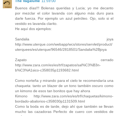
The Vagalume
11:59:00
Buenos días!!! Bolenas queridas y Lucia; yo me decanto
por mezclar el color lavanda con alguno más duro para
darle fuerza. Por ejemplo un azul petróleo. Ojo, solo si el
vestido es lavanda clarito.
He aquí dos ejemplos:
Sandalia joya
http://www.uterque.com/webapp/wcs/stores/servlet/product/
uterquees/es/uterque/96546/2818501/Sandalia%2Bjoya
Zapato cerrado
http://www.zara.com/es/es/trf/zapatos/sal%C3%B3n-
b%C3%A1sico-c358035p1193682.html
Como norteña y mirando para el cielo te recomendaría una
chaqueta: tanto un blazer de un tono también oscuro como
un kimono de esos tan bonitos que hay ahora
Kimono http://www.zara.com/es/es/trf/chaquetas/kimono-
bordado-abalorios-c358030p1131509.html
Como la boda es de tarde, dejo ahí que también se llevan
mucho las cazadoras Perfecto de cuero con vestidos de