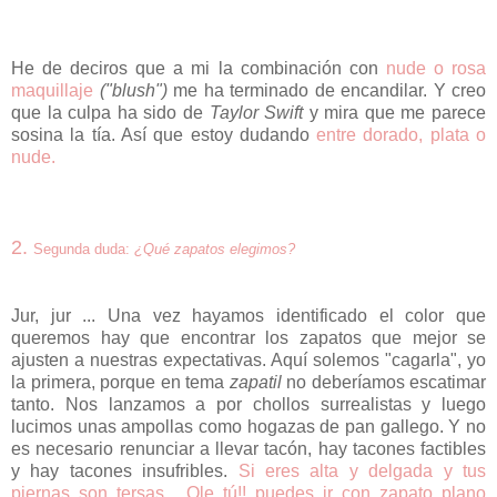
He de deciros que a mi la combinación con
nude o rosa
maquillaje
("blush")
me ha terminado de encandilar. Y creo
que la culpa ha sido de
Taylor Swift
y mira que me parece
sosina la tía. Así que estoy dudando
entre dorado, plata o
nude.
2
.
Segunda duda:
¿Qué zapatos elegimos?
Jur, jur ... Una vez hayamos identificado el color que
queremos hay que encontrar los zapatos que mejor se
ajusten a nuestras expectativas. Aquí solemos "cagarla", yo
la primera, porque en tema
zapatil
no deberíamos escatimar
tanto. Nos lanzamos a por chollos surrealistas y luego
lucimos unas ampollas como hogazas de pan gallego. Y no
es necesario renunciar a llevar tacón, hay tacones factibles
y hay tacones insufribles.
Si eres alta y delgada y tus
piernas son tersas... Ole tú!! puedes ir con zapato plano