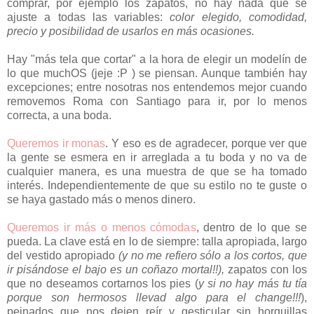
comprar, por ejemplo los zapatos, no hay nada que se
ajuste a todas las variables:
color elegido, comodidad,
precio y posibilidad de usarlos en más ocasiones.
Hay "más tela que cortar" a la hora de elegir un modelín de
lo que muchOS (jeje :P ) se piensan. Aunque también hay
excepciones; entre nosotras nos entendemos mejor cuando
removemos Roma con Santiago para ir, por lo menos
correcta, a una boda.
Queremos ir monas
. Y eso es de agradecer, porque ver que
la gente se esmera en ir arreglada a tu boda y no va de
cualquier manera, es una muestra de que se ha tomado
interés. Independientemente de que su estilo no te guste o
se haya gastado más o menos dinero.
Queremos ir más o menos cómodas
, dentro de lo que se
pueda. La clave está en lo de siempre: talla apropiada, largo
del vestido apropiado
(y no me refiero sólo a los cortos, que
ir pisándose el bajo es un coñazo mortal!!),
zapatos con los
que no deseamos cortarnos los pies (
y si no hay más tu tía
porque son hermosos llevad algo para el change!!!
),
peinados que nos dejen reír y gesticular sin horquillas