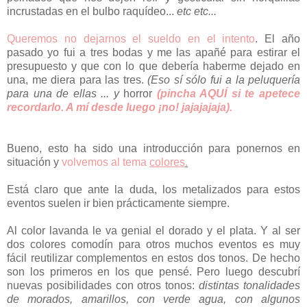
incrustadas en el bulbo raquídeo...
etc etc...
Queremos no dejarnos el sueldo en el intento
. El año
pasado yo fui a tres bodas y me las apañé para estirar el
presupuesto y que con lo que debería haberme dejado en
una, me diera para las tres.
(Eso sí sólo fui a la peluquería
para una de ellas ... y
horror
(pincha AQUÍ si te apetece
recordarlo. A mí desde luego ¡no! jajajajaja).
Bueno, esto ha sido una introducción para ponernos en
situación y
volvemos al tema
colores
.
Está claro que ante la duda, los metalizados para estos
eventos suelen ir bien prácticamente siempre.
Al color lavanda le va genial el dorado y el plata. Y al ser
dos colores comodín para otros muchos eventos es muy
fácil reutilizar complementos en estos dos tonos. De hecho
son los primeros en los que pensé. Pero luego descubrí
nuevas posibilidades con otros tonos:
distintas tonalidades
de morados, amarillos, con verde agua, con algunos