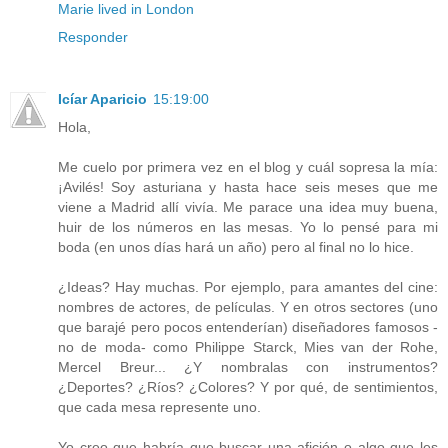
Marie lived in London
Responder
Icíar Aparicio
15:19:00
Hola,
Me cuelo por primera vez en el blog y cuál sopresa la mía:
¡Avilés! Soy asturiana y hasta hace seis meses que me
viene a Madrid allí vivía. Me parace una idea muy buena,
huir de los números en las mesas. Yo lo pensé para mi
boda (en unos días hará un año) pero al final no lo hice.
¿Ideas? Hay muchas. Por ejemplo, para amantes del cine:
nombres de actores, de películas. Y en otros sectores (uno
que barajé pero pocos entenderían) diseñadores famosos -
no de moda- como Philippe Starck, Mies van der Rohe,
Mercel Breur... ¿Y nombralas con instrumentos?
¿Deportes? ¿Ríos? ¿Colores? Y por qué, de sentimientos,
que cada mesa represente uno.
Yo creo que habría que buscar una afición o algo que les