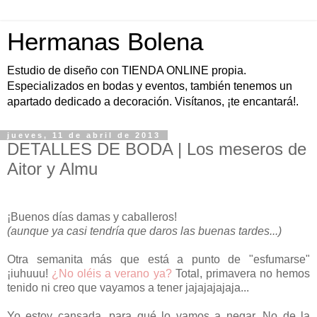
Hermanas Bolena
Estudio de diseño con TIENDA ONLINE propia.
Especializados en bodas y eventos, también tenemos un
apartado dedicado a decoración. Visítanos, ¡te encantará!.
jueves, 11 de abril de 2013
DETALLES DE BODA | Los meseros de
Aitor y Almu
¡Buenos días damas y caballeros!
(aunque ya casi tendría que daros las buenas tardes...)
Otra semanita más que está a punto de "esfumarse"
¡iuhuuu!
¿No oléis a verano ya?
Total, primavera no hemos
tenido ni creo que vayamos a tener jajajajajaja...
Yo estoy cansada, para qué lo vamos a negar. No de la