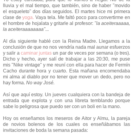
lluvia y el mal tiempo, que también, sino de haber "movido
el esqueleto" dos días seguidos. El martes hice mi primera
clase de
yoga.
Vaya tela. Me faltó poco para convertirme en
el hombre de hojalata y gritarle al profesor:
"la aceiteraaaaa,
la aceiteraaaaaaaa"...
Al día siguiente hablé con la Reina Madre. Llegamos a la
conclusión de que no nos vendría nada mal aunar esfuerzos
y salir a
caminar juntas
un par de veces por semana (o tres).
Dicho y hecho, ayer salí de trabajar a las 20:30, me puse
mis "Nike vintage" y me reuní con ella para hacer de Fermín
Cacho durante hora y cuarto. Esta mañana encomendaba
mi alma al diablo por no tener que mover un dedo, pero no
hay forma.
No way José.
Así que aquí estoy. Un jueves cualquiera con la bandeja de
entrada que explota y con una libreta temblando porque
sabe lo peligrosa que puedo ser con un boli en la mano.
Hoy os enseñamos los meseros de Aitor y Almu, la pareja
de novios bolenos de los cuales os enseñábamos las
invitaciones de boda la semana pasada: