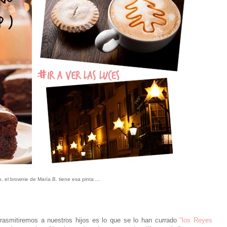
, el brownie de María B. tiene esa pinta ...
trasmitiremos a nuestros hijos es lo que se lo han currado
"los Reyes