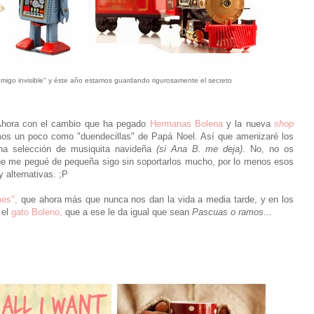
migo invisible" y éste año estamos guardando rigurosamente el secreto
 Ahora con el cambio que ha pegado
Hermanas Bolena
y la nueva
shop
mos un poco como "duendecillas" de Papá Noel. Así que amenizaré los
ena selección de musiquita navideña
(si Ana B. me deja)
. No, no os
e me pegué de pequeña sigo sin soportarlos mucho, por lo menos esos
y alternativas. ;P
mes",
que ahora más que nunca nos dan la vida a media tarde, y en los
 el
gato Boleno,
que a ese le da igual que sean
Pascuas o ramos
...