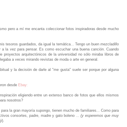
ismo pero a mí me encanta coleccionar fotos inspiradoras desde mucho
mis tesoros guardados, da igual la temática... Tengo un buen
mezcladillo
 y a la vez para pensar. Es como escuchar una buena canción. Cuando
e proyectos arquitectónicos de la universidad no sólo miraba libros de
 llegaba a veces mirando revistas de moda o arte en general.
itual y la decisión de darle al "me gusta" suele ser porque por alguna
ieron desde
Ebay:
nspiración eligiendo entre un extenso banco de fotos que ellos mismos
 para nosotros?
para la gran mayoría supongo, tienen mucho de familiares... Como para
tivos consortes, padre, madre y gato boleno ...
(y esperemos que muy
ji
).