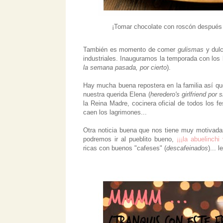
¡Tomar chocolate con roscón después 
También es momento de comer
gulismas
y dulc
industriales. Inauguramos la temporada con lo
la semana pasada, por cierto
).
Hay mucha buena repostera en la familia así que
nuestra querida Elena (
heredero's girlfriend por 
la Reina Madre, cocinera oficial de todos los f
caen los lagrimones...
Otra noticia buena que nos tiene muy motivada
podremos ir al pueblito bueno,
¡¡¡la abuelinchi
ricas con buenos "cafeses" (
descafeinados
)... 