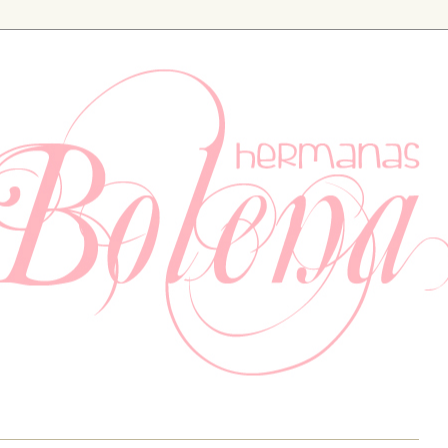
ia. Especializados en bodas y eventos, también tenemos un apartad