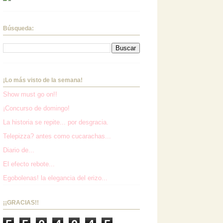
Búsqueda:
¡Lo más visto de la semana!
Show must go on!!
¡Concurso de domingo!
La historia se repite... por desgracia.
Telepizza? antes como cucarachas...
Diario de...
El efecto rebote...
Egobolenas! la elegancia del erizo...
¡¡GRACIAS!!