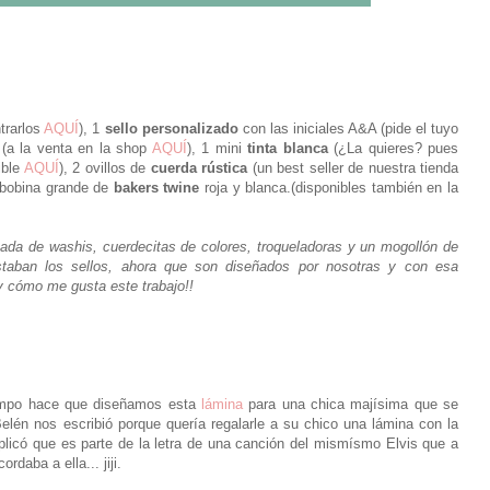
trarlos
AQUÍ
), 1
sello personalizado
con las iniciales A&A (pide el tuyo
(a la venta en la shop
AQUÍ
), 1 mini
tinta blanca
(¿La quieres? pues
ible
AQUÍ
), 2 ovillos de
cuerda rústica
(un best seller de nuestra tienda
bobina grande de
bakers twine
roja y blanca.(disponibles también en la
ada de washis, cuerdecitas de colores, troqueladoras y un mogollón de
staban los sellos, ahora que son diseñados por nosotras y con esa
 cómo me gusta este trabajo!!
tiempo hace que diseñamos esta
lámina
para una chica majísima que se
lén nos escribió porque quería regalarle a su chico una lámina con la
plicó que es parte de la letra de una canción del mismísmo Elvis que a
rdaba a ella... jiji.