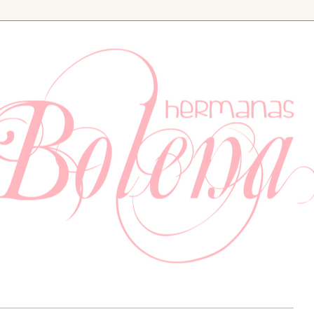
ia. Especializados en bodas y eventos, también tenemos un apartad