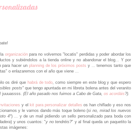
rsonalizadas
bate!
 la
organización
para no volvernos "locatis" perdidas y poder abordar los
ductos y subiéndolos a la tienda online y no abandonar el blog... Y por
n para hacer un
planning de los próximos posts
y ... tenemos tanto que
as" o enlazaremos con el año que viene ...
ólo os diré que
habrá de todo
, como siempre en este blog y que espero
sibles posts"
que tengo apuntada en mi libreta bolena antes del veranito
! juuuassss.
(El año pasado nos fuimos a Cabo de Gata,
os acordáis
?).
invitaciones
y el
kit para personalizar detalles
os han chiflado y eso nos
ocionamos y le vamos dando más toque boleno (
si no, mirad los nuevos
oto 4*
) ... y de un mail pidiendo un sello personalizado para boda con
dadera
) y unos cuantos: "
y no tendréis?
" y al final queda un paquetito la
estas imágenes: