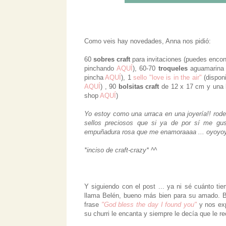
Como veis hay novedades, Anna nos pidió:
60
sobres craft
para invitaciones (puedes encon
pinchando
AQUÍ
), 60-70
troqueles
aguamarina 
pincha
AQUÍ
), 1
sello "love is in the air"
(dispon
AQUÍ
)
, 90
bolsitas craft
de 12 x 17 cm y una 
shop
AQUÍ
)
Yo estoy como una urraca en una joyería!! rode
sellos preciosos que si ya de por sí me gu
empuñadura rosa que me enamoraaaa ... oyoyoy
*inciso de craft-crazy* ^^
Y siguiendo con el post ... ya ni sé cuánto 
llama Belén, bueno más bien para su amado. Be
frase
"God bless the day I found you"
y nos ex
su churri le encanta y siempre le decía que le reco