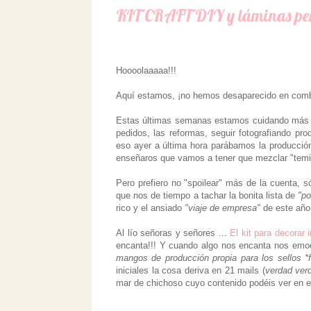
KIT CRAFT DIY y láminas pe
Hoooolaaaaa!!!
Aquí estamos, ¡no hemos desaparecido en com
Estas últimas semanas estamos cuidando más
pedidos, las reformas, seguir fotografiando pro
eso ayer a última hora parábamos la producció
enseñaros que vamos a tener que mezclar "temit
Pero prefiero no "spoilear" más de la cuenta, s
que nos de tiempo a tachar la bonita lista de
"po
rico y el ansiado
"viaje de empresa"
de este año
Al lío señoras y señores ...
El kit para decorar 
encanta!!! Y cuando algo nos encanta nos em
mangos de producción propia para los sellos *f
iniciales la cosa deriva en 21 mails (
verdad ver
mar de chichoso cuyo contenido podéis ver en 