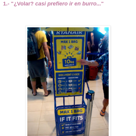
1.- "¿Volar?
casi prefiero ir en burro...
"