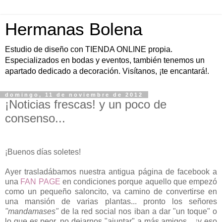
Hermanas Bolena
Estudio de diseño con TIENDA ONLINE propia.
Especializados en bodas y eventos, también tenemos un
apartado dedicado a decoración. Visítanos, ¡te encantará!.
domingo, 11 de noviembre de 2012
¡Noticias frescas! y un poco de
consenso...
¡Buenos días soletes!
Ayer trasladábamos nuestra antigua página de facebook a
una
FAN PAGE
en condiciones porque aquello que empezó
como un pequeño saloncito, va camino de convertirse en
una mansión de varias plantas... pronto los señores
"mandamases"
de la red social nos iban a dar "un toque" o
lo que es peor, no dejarnos "ajuntar" a más amigos... ¡y eso