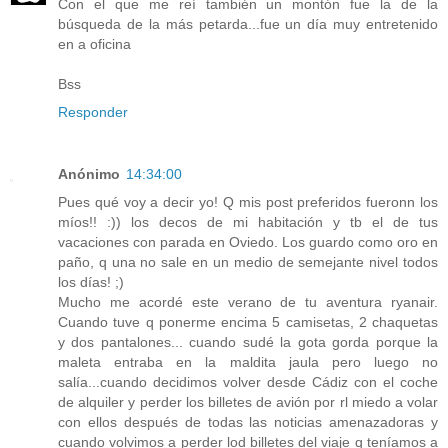
Con el que me reí también un montón fue la de la
búsqueda de la más petarda...fue un día muy entretenido
en a oficina
Bss
Responder
Anónimo
14:34:00
Pues qué voy a decir yo! Q mis post preferidos fueronn los
míos!! :)) los decos de mi habitación y tb el de tus
vacaciones con parada en Oviedo. Los guardo como oro en
paño, q una no sale en un medio de semejante nivel todos
los días! ;)
Mucho me acordé este verano de tu aventura ryanair.
Cuando tuve q ponerme encima 5 camisetas, 2 chaquetas
y dos pantalones... cuando sudé la gota gorda porque la
maleta entraba en la maldita jaula pero luego no
salía...cuando decidimos volver desde Cádiz con el coche
de alquiler y perder los billetes de avión por rl miedo a volar
con ellos después de todas las noticias amenazadoras y
cuando volvimos a perder lod billetes del viaje q teníamos a