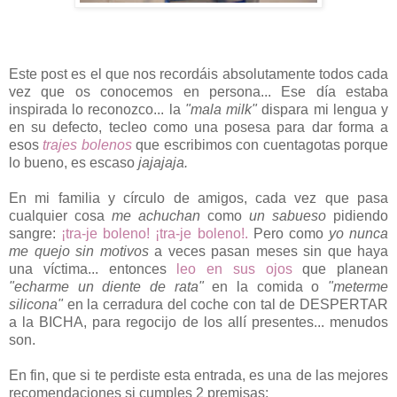
Este post es el que nos recordáis absolutamente todos cada
vez que os conocemos en persona... Ese día estaba
inspirada lo reconozco... la
"mala milk"
dispara mi lengua y
en su defecto, tecleo como una posesa para dar forma a
esos
trajes bolenos
que escribimos con cuentagotas porque
lo bueno, es escaso
jajajaja.
En mi familia y círculo de amigos, cada vez que pasa
cualquier cosa
me achuchan
como
un sabueso
pidiendo
sangre:
¡tra-je boleno! ¡tra-je boleno!.
Pero como
yo nunca
me quejo sin motivos
a veces pasan meses sin que haya
una víctima... entonces
leo en sus ojos
que planean
"echarme un diente de rata"
en la comida o
"meterme
silicona"
en la cerradura del coche con tal de DESPERTAR
a la BICHA, para regocijo de los allí presentes... menudos
son.
En fin, que si te perdiste esta entrada, es una de las mejores
recomendaciones si cumples 2 premisas: