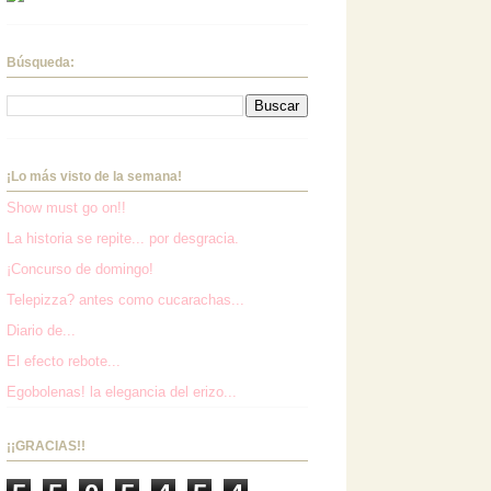
Búsqueda:
¡Lo más visto de la semana!
Show must go on!!
La historia se repite... por desgracia.
¡Concurso de domingo!
Telepizza? antes como cucarachas...
Diario de...
El efecto rebote...
Egobolenas! la elegancia del erizo...
¡¡GRACIAS!!