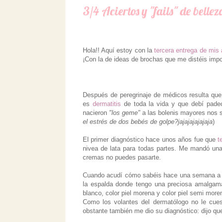
3/4 Aciertos y "fails" de belleza
Hola!! Aquí estoy con la
tercera entrega de mis a
¡Con la de ideas de brochas que me distéis imp
Después de peregrinaje de médicos resulta qu
es
dermatitis
de toda la vida y que debí pade
nacieron
"los geme"
a las bolenis mayores nos s
el estrés de dos bebés de golpe?jajajajajajaja
)
El primer diagnóstico hace unos años fue que
t
nivea de lata para todas partes. Me mandó un
cremas no puedes pasarte.
Cuando acudí cómo sabéis hace una semana 
la espalda donde tengo una preciosa amalgama
blanco, color piel morena y color piel semi mor
Como los volantes del dermatólogo no le cue
obstante también me dio su diagnóstico: dijo q