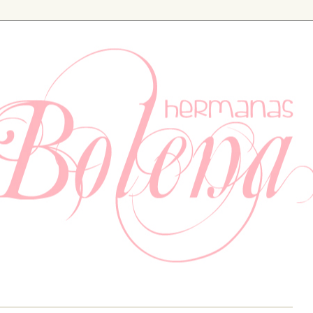
ia. Especializados en bodas y eventos, también tenemos un apartad