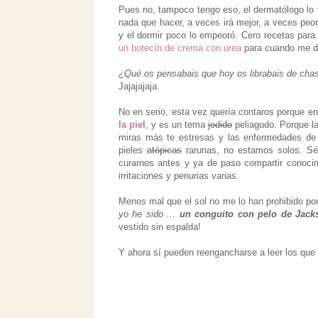
Pues no, tampoco tengo eso, el dermatólogo lo v
nada que hacer, a veces irá mejor, a veces peor
y el dormir poco lo empeoró. Cero recetas para
un botecín de crema con urea
para cuando me dé 
¿Qué os pensabais que hoy os librabais de chas
Jajajajaja.
No en serio, esta vez quería contaros porque en
la piel
, y es un tema
jodido
peliagudo. Porque la
miras más te estresas y las enfermedades de 
pieles
atópicas
rarunas, no estamos solos. Sé 
curarnos antes y ya de paso compartir conocim
irritaciones y penurias varias.
Menos mal que el sol no me lo han prohibido p
yo he sido ...
un conguito con pelo de Jack
vestido sin espalda!
Y ahora sí pueden reengancharse a leer los que só