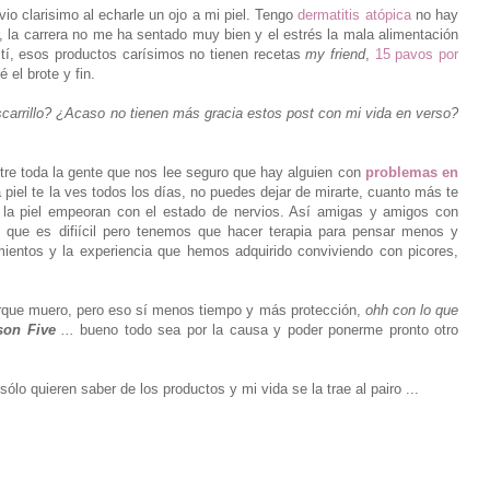
io clarisimo al echarle un ojo a mi piel. Tengo
dermatitis atópica
no hay
, la carrera no me ha sentado muy bien y el estrés la mala alimentación
 tí, esos productos carísimos no tienen recetas
my friend
,
15 pavos por
el brote y fin.
carrillo? ¿Acaso no tienen más gracia estos post con mi vida en verso?
tre toda la gente que nos lee seguro que hay alguien con
problemas en
 piel te la ves todos los días, no puedes dejar de mirarte, cuanto más te
la piel empeoran con el estado de nervios. Así amigas y amigos con
que es difiícil pero tenemos que hacer terapia para pensar menos y
ientos y la experiencia que hemos adquirido conviviendo con picores,
orque muero, pero eso sí menos tiempo y más protección,
ohh con lo que
son Five
...
bueno todo sea por la causa y poder ponerme pronto otro
lo quieren saber de los productos y mi vida se la trae al pairo ...