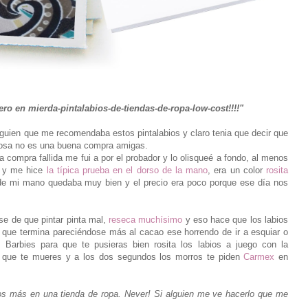
nero en mierda-pintalabios-de-tiendas-de-ropa-low-cost!!!!"
alguien que me recomendaba estos pintalabios y claro tenia que decir que
 rosa no es una buena compra amigas.
 compra fallida me fui a por el probador y lo olisqueé a fondo, al menos
gí y me hice
la típica prueba en el dorso de la mano
, era un color
rosita
de mi mano quedaba muy bien y el precio era poco porque ese día nos
se de que pintar pinta mal,
reseca muchísimo
y eso hace que los labios
sa que termina pareciéndose más al cacao ese horrendo de ir a esquiar o
Barbies para que te pusieras bien rosita los labios a juego con la
l que te mueres y a los dos segundos los morros te piden
Carmex
en
ios más en una tienda de ropa. Never! Si alguien me ve hacerlo que me