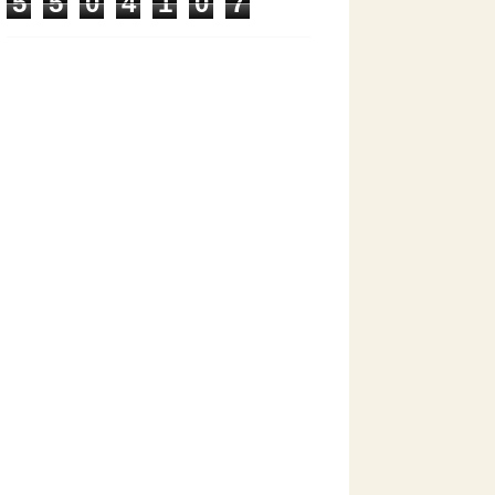
5
5
0
4
1
0
7