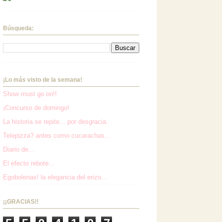
Búsqueda:
¡Lo más visto de la semana!
Show must go on!!
¡Concurso de domingo!
La historia se repite... por desgracia.
Telepizza? antes como cucarachas...
Diario de...
El efecto rebote...
Egobolenas! la elegancia del erizo...
¡¡GRACIAS!!