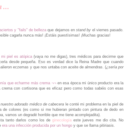
 ...
ciertos y "fails" de belleza
que dejamos en
stand by
el viernes pasado.
osible cagarla nunca más! ¡Estáis puestísimas! ¡Muchas gracias!
e
mi piel es atópica
(vaya no me digas), tres médicos para decirme que
cerla desde pequeña. Eso es verdad dice la Reina Madre que cuando
alieron eczemas y que nos untaba con aceite de almendras. (
¿sería por
enía que echarme más crema ¬¬
en esa época mi único producto era la
a crema con cortisona que es eficaz pero como todas sabéis con esas
a
nuestro adorado médico de cabecera
le conté mi problema en la piel de
 de colores (es como si me hubieran pintado con pintura de dedo en
ena, vamos un degradé horrible que me tiene acomplejadita).
sta tanto darlos como los de
ginecología
este jueves me dio cita. No
ue
era una infección producida por un hongo
y que se llama pitiriasis.