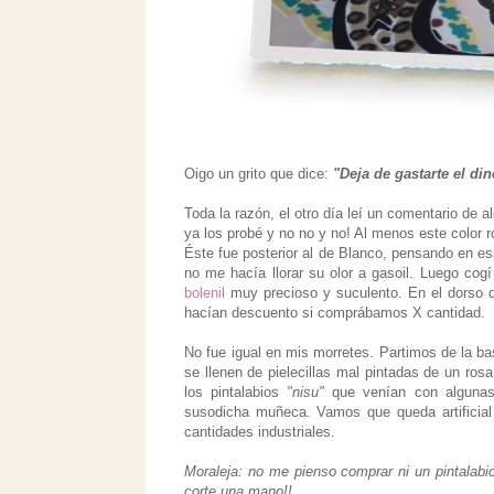
Oigo un grito que dice:
"Deja de gastarte el di
Toda la razón, el otro día leí un comentario de 
ya los probé y no no y no! Al menos este color
Éste fue posterior al de Blanco, pensando en esa
no me hacía llorar su olor a gasoil. Luego co
bolenil
muy precioso y suculento. En el dorso 
hacían descuento si comprábamos X cantidad.
No fue igual en mis morretes. Partimos de la ba
se llenen de pielecillas mal pintadas de un ro
los pintalabios
"nisu"
que venían con algunas 
susodicha muñeca. Vamos que queda artificia
cantidades industriales.
Moraleja: no me pienso comprar ni un pintalab
corte una mano!!