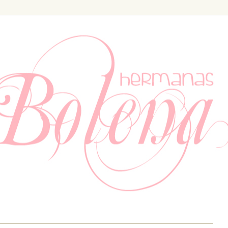
ia. Especializados en bodas y eventos, también tenemos un apartad