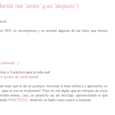
rita (un "antes" y un "después")
a lá...
r eso HOY os recompenso y os enseño algunas de las fotos que hemos
sobresalir...)
tas y 0 práctico para la vida real!
o lavabo de caída lateral!
stal maxi que le da un puntazo, esconde el bote sifónico y aprovecha un
 ¡que se me ve el plumero!. Pero no me digáis que en tiempos de crisis
marla entera, casi, un proyecto así de reciclaje, aprovechando lo que
siendo
PRÁCTICOS,
tenemos un baño como nuevo a estrenar...