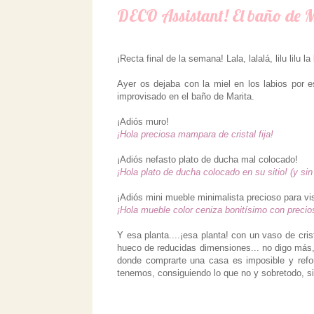
DECO Assistant! El baño de Ma
¡Recta final de la semana! Lala, lalalá, lilu lilu la l
Ayer os dejaba con la miel en los labios po
improvisado en el baño de Marita.
¡Adiós muro!
¡Hola preciosa mampara de cristal fija!
¡Adiós nefasto plato de ducha mal colocado!
¡Hola plato de ducha colocado en su sitio! (y sin 
¡Adiós mini mueble minimalista precioso para visi
¡Hola mueble color ceniza bonitísimo con precios
Y esa planta....¡esa planta! con un vaso de cri
hueco de reducidas dimensiones... no digo más,
donde comprarte una casa es imposible y refor
tenemos, consiguiendo lo que no y sobretodo, 