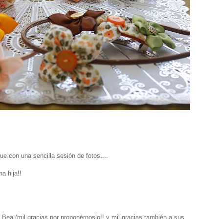
e con una sencilla sesión de fotos....
a hija!!
 Bea (mil gracias por proponérnoslo!! y mil gracias también a sus