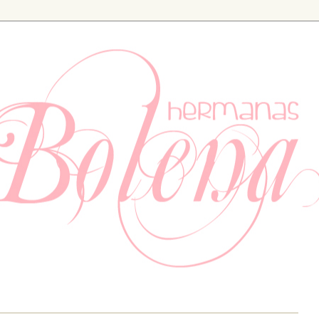
ia. Especializados en bodas y eventos, también tenemos un apartad