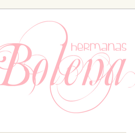
ia. Especializados en bodas y eventos, también tenemos un apartad