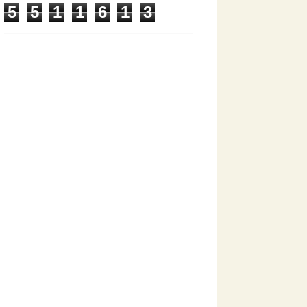
5
5
1
1
6
1
3