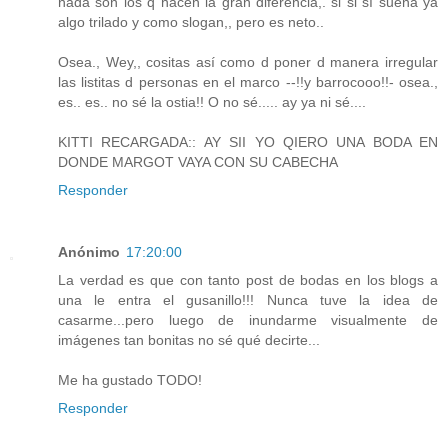
nada son los q hacen la gran diferencia,. si si sí suena ya
algo trilado y como slogan,, pero es neto..
Osea., Wey,, cositas así como d poner d manera irregular
las listitas d personas en el marco --!!y barrocooo!!- osea.,
es.. es.. no sé la ostia!! O no sé..... ay ya ni sé....
KITTI RECARGADA:: AY SII YO QIERO UNA BODA EN
DONDE MARGOT VAYA CON SU CABECHA
Responder
Anónimo
17:20:00
La verdad es que con tanto post de bodas en los blogs a
una le entra el gusanillo!!! Nunca tuve la idea de
casarme...pero luego de inundarme visualmente de
imágenes tan bonitas no sé qué decirte...
Me ha gustado TODO!
Responder