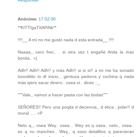
Responder
Anónimo
17:02:00
**KITTIgaTItAPiNk**
!!!!__ A mí no me gustó nada d esta entrada__ !!!!
Naaaa,, cero frec.. . si otra vez t engañé Anita la más
bonita.. =)
Adh!! Adh!! Adh!! y más Adh!! si si si!! a mi me ha sonado
toooditito lo dl inicio,.. gentuza pedorra y cochina q nada
más qiere sacar dinero.. osea sí.. dices ::_
"""Vale,, vamos a hacer pasta con las bodas"""
SEÑORES!! Pero una poqita d decencia,, d ética.. joder!! d
moral...... =P
Neto q,,, osea Wey.. osea... Wey es q osea.. neto,, osea..
es q no manches.. Wey,, q esos detallitos q parecieran