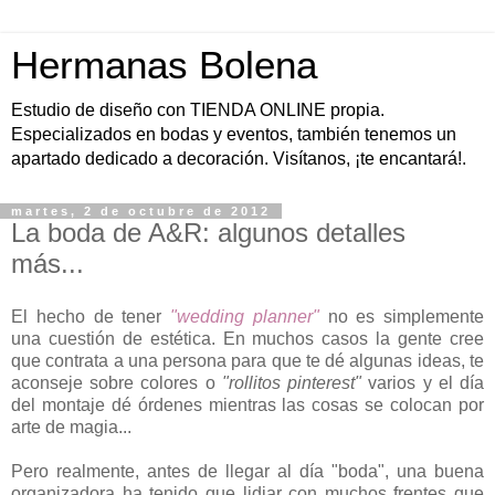
Hermanas Bolena
Estudio de diseño con TIENDA ONLINE propia.
Especializados en bodas y eventos, también tenemos un
apartado dedicado a decoración. Visítanos, ¡te encantará!.
martes, 2 de octubre de 2012
La boda de A&R: algunos detalles
más...
El hecho de tener
"wedding planner"
no es simplemente
una cuestión de estética. En muchos casos la gente cree
que contrata a una persona para que te dé algunas ideas, te
aconseje sobre colores o
"rollitos pinterest"
varios y el día
del montaje dé órdenes mientras las cosas se colocan por
arte de magia...
Pero realmente, antes de llegar al día "boda", una buena
organizadora ha tenido que lidiar con muchos frentes que