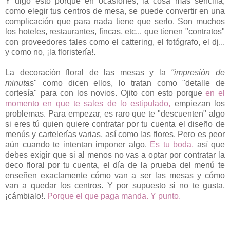
Y digo esto porque en ocasiones, la cosa más sencilla,
como elegir tus centros de mesa, se puede convertir en una
complicación que para nada tiene que serlo. Son muchos
los hoteles, restaurantes, fincas, etc... que tienen "contratos"
con proveedores tales como el cattering, el fotógrafo, el dj...
y como no, ¡la floristería!.
La decoración floral de las mesas y la
"impresión de
minuta
s" como dicen ellos, lo tratan como "detalle de
cortesía" para con los novios. Ojito con esto porque
en el
momento en que te sales de lo estipulado,
empiezan los
problemas. Para empezar, es raro que te "descuenten" algo
si eres tú quien quiere contratar por tu cuenta el diseño de
menús y cartelerías varias, así como las flores. Pero es peor
aún cuando te intentan imponer algo.
Es tu boda,
así que
debes exigir que si al menos no vas a optar por contratar la
deco floral por tu cuenta, el día de la prueba del menú te
enseñen exactamente cómo van a ser las mesas y cómo
van a quedar los centros. Y por supuesto si no te gusta,
¡cámbialo!.
Porque el que paga manda. Y punto.