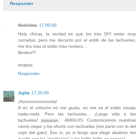
Responder
Anónimo
17:00:00
Hola chicas, la verdad es que los tres DIY están muy
curradas, pero me decanto por el estilo de las tachuelas,
me tira más el estilo más rockero...
Besitos!!!
anapas
Responder
Jajita
17:20:00
¡Huooooooooooola!
A mí el cinturón no me gusta, no me va el estilo navajo
nada-nada. Pero las tachuelas... ¡Larga vida a las
tachuelas! jajajajaja... AMIGUIS: Customicemos nuestras
camis viejas y los shorts con tachuelas (me parto con lo del
cojín del gato). Eso sí, yo si tengo que elegir abalorio me
quedo con las "piedrerías" y los brillis-brillis en general.