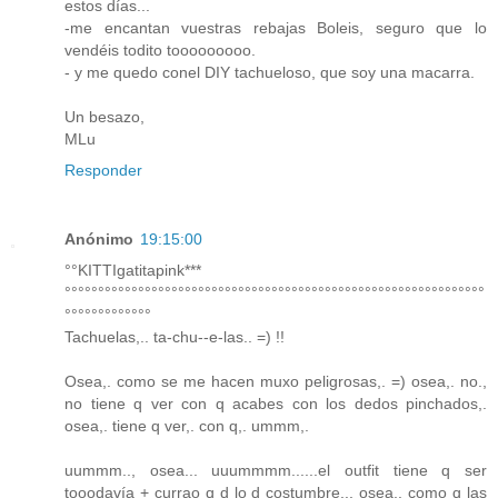
estos días...
-me encantan vuestras rebajas Boleis, seguro que lo
vendéis todito tooooooooo.
- y me quedo conel DIY tachueloso, que soy una macarra.
Un besazo,
MLu
Responder
Anónimo
19:15:00
°°KITTIgatitapink***
°°°°°°°°°°°°°°°°°°°°°°°°°°°°°°°°°°°°°°°°°°°°°°°°°°°°°°°°°°°°°°°
°°°°°°°°°°°°°
Tachuelas,.. ta-chu--e-las.. =) !!
Osea,. como se me hacen muxo peligrosas,. =) osea,. no.,
no tiene q ver con q acabes con los dedos pinchados,.
osea,. tiene q ver,. con q,. ummm,.
uummm.., osea... uuummmm......el outfit tiene q ser
tooodavía + currao q d lo d costumbre,., osea,. como q las