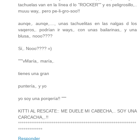
tachuelas van en la línea d lo "ROCKER"" y es peligrosillo,..
muuu way,. pero pe-li-gro-soo!!
aunqe,. aunqe,...., unas tachuelitas en las nalgas d los
vaqeros,. podrían ir ways,. con unas bailarinas,. y una
blusa,. nooo????
Sí,. Nooo???? =)
"""vMaría,. maría,.
tienes una gran
puntería,. y yo
yo soy una porqería!! """
KITTI AL RESCATE:: ME DUELE MI CABECHA,.. SOY UNA
CARCACHA,,.!!
°°°°°°°°°°°°°°°°°°°°°°°°°°°°°°°°°°°°°°°°°°°°°°°°°°°°°°°°°°°°°°°
°°°°°°°°°°°°°
Responder