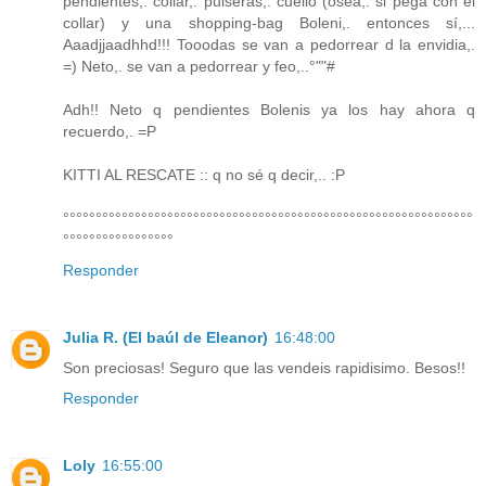
pendientes,. collar,. pulseras,. cuello (osea,. si pega con el
collar) y una shopping-bag Boleni,. entonces sí,...
Aaadjjaadhhd!!! Tooodas se van a pedorrear d la envidia,.
=) Neto,. se van a pedorrear y feo,..°""#
Adh!! Neto q pendientes Bolenis ya los hay ahora q
recuerdo,. =P
KITTI AL RESCATE :: q no sé q decir,.. :P
°°°°°°°°°°°°°°°°°°°°°°°°°°°°°°°°°°°°°°°°°°°°°°°°°°°°°°°°°°°°°°°
°°°°°°°°°°°°°°°°°
Responder
Julia R. (El baúl de Eleanor)
16:48:00
Son preciosas! Seguro que las vendeis rapidisimo. Besos!!
Responder
Loly
16:55:00