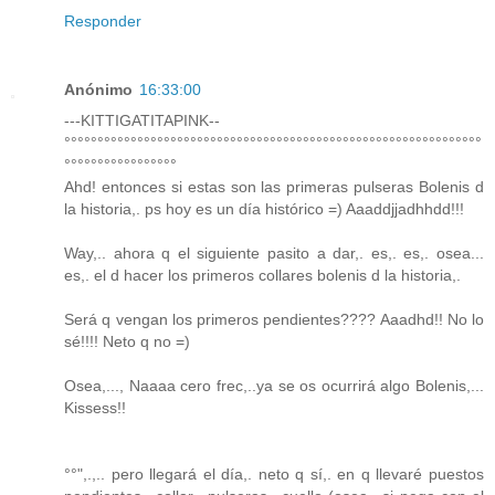
Responder
Anónimo
16:33:00
---KITTIGATITAPINK--
°°°°°°°°°°°°°°°°°°°°°°°°°°°°°°°°°°°°°°°°°°°°°°°°°°°°°°°°°°°°°°°
°°°°°°°°°°°°°°°°°
Ahd! entonces si estas son las primeras pulseras Bolenis d
la historia,. ps hoy es un día histórico =) Aaaddjjadhhdd!!!
Way,.. ahora q el siguiente pasito a dar,. es,. es,. osea...
es,. el d hacer los primeros collares bolenis d la historia,.
Será q vengan los primeros pendientes???? Aaadhd!! No lo
sé!!!! Neto q no =)
Osea,..., Naaaa cero frec,..ya se os ocurrirá algo Bolenis,...
Kissess!!
°°",.,.. pero llegará el día,. neto q sí,. en q llevaré puestos