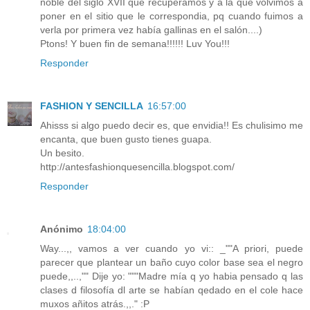
noble del siglo XVII que recuperamos y a la que volvimos a
poner en el sitio que le correspondia, pq cuando fuimos a
verla por primera vez había gallinas en el salón....)
Ptons! Y buen fin de semana!!!!!! Luv You!!!
Responder
FASHION Y SENCILLA
16:57:00
Ahisss si algo puedo decir es, que envidia!! Es chulisimo me
encanta, que buen gusto tienes guapa.
Un besito.
http://antesfashionquesencilla.blogspot.com/
Responder
Anónimo
18:04:00
Way...,, vamos a ver cuando yo vi:: _""A priori, puede
parecer que plantear un baño cuyo color base sea el negro
puede,,..,"" Dije yo: """Madre mía q yo habia pensado q las
clases d filosofía dl arte se habían qedado en el cole hace
muxos añitos atrás.,,." :P