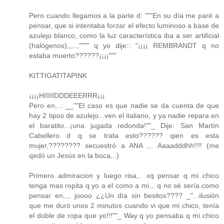
Pero cuando llegamos a la parte d: """En su día me paré a
pensar, que si intentaba forzar el efecto luminoso a base de
azulejo blanco, como la luz característica iba a ser artificial
(halógenos),,,..,"""" q yo dije:: "¡¡¡¡ REMBRANDT q no
estaba muerto??????¡¡¡¡"""
KITTIGATITAPINK
¡¡¡¡HIIIIIDDDEEERRR¡¡¡
Pero en,..: __""El caso es que nadie se da cuenta de que
hay 2 tipos de azulejo...ven el italiano, y ya nadie repara en
el baratito...¡una jugada redonda!""_ Dije: San Martín
Cabellero d q se trata esto?????? qien es esta
mujer,???????? secuestró a ANA ,.. Aaaadddhh!!!! (me
qedó un Jesús en la boca,..)
Primero admiracion y luego risa,.. xq pensar q mi chico
tenga mas ropita q yo a el como a mi.,. q no sé sería como
pensar en,.,. joooo ¿¿Un día sin besitos???? _"...ilusión
que me duró unos 2 minutos cuando vi que mi chico, tenía
el doble de ropa que yo!!!""_ Way q yo pensaba q mi chico