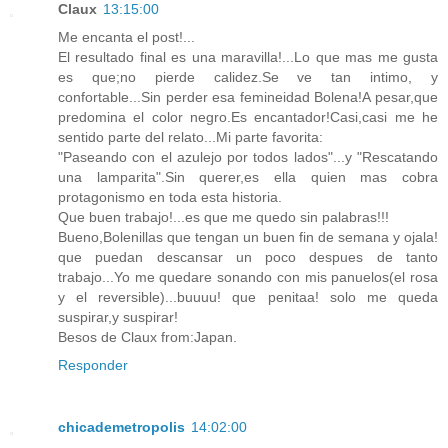
Claux
13:15:00
Me encanta el post!...
El resultado final es una maravilla!...Lo que mas me gusta
es que;no pierde calidez.Se ve tan intimo, y
confortable...Sin perder esa femineidad Bolena!A pesar,que
predomina el color negro.Es encantador!Casi,casi me he
sentido parte del relato...Mi parte favorita:
"Paseando con el azulejo por todos lados"...y "Rescatando
una lamparita".Sin querer,es ella quien mas cobra
protagonismo en toda esta historia.
Que buen trabajo!...es que me quedo sin palabras!!!
Bueno,Bolenillas que tengan un buen fin de semana y ojala!
que puedan descansar un poco despues de tanto
trabajo...Yo me quedare sonando con mis panuelos(el rosa
y el reversible)...buuuu! que penitaa! solo me queda
suspirar,y suspirar!
Besos de Claux from:Japan.
Responder
chicademetropolis
14:02:00