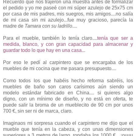
Recuerdo que nos trajeron una muestra antes de formalizar
el pedido y yo me paseé con mi súper azulejo de 25x75 cm
por casa de mis padres, mis suegros, mis amigos....no salía
de mi casa sin mi azulejo...fue muy gracioso, parecía la
madre de
Tamara con su ladrillo
....
Para el mueble, también lo tenía claro....
tenía que ser a
medida, blanco, y con gran capacidad para almacenar y
guardar todo lo que hay en una casa...
Por eso le pedí al carpintero que se encargaba de los
muebles de mi cocina que me pasara presupuesto....
Como todos los que habéis hecho reforma sabréis, los
muebles de baño son caros carísimos aún siendo un
modelo estándar fabricado en China.... si quieres algo
digno, con un mínimo de diseño, y no está en oferta, te
puede salir la broma de un mueblecito de 90 cm por unos
700 €, sin ser ni de marca, claro.
Imaginaos mi sorpresa cuando el carpintero me dijo que el
mueble que tenía en la cabeza, y con unas dimensiones
superiores a 3 metros de largo, rondaba los 1000 €....¡ouuu