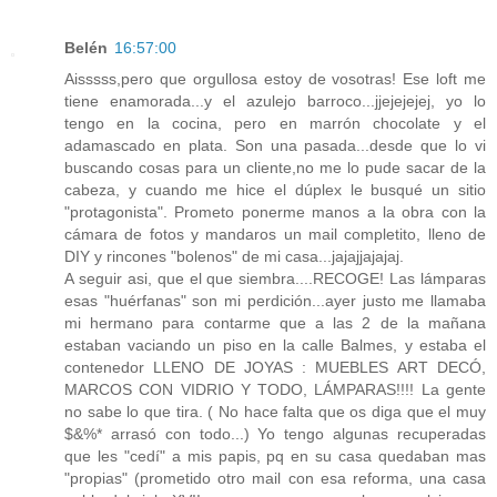
Belén
16:57:00
Aisssss,pero que orgullosa estoy de vosotras! Ese loft me
tiene enamorada...y el azulejo barroco...jjejejejej, yo lo
tengo en la cocina, pero en marrón chocolate y el
adamascado en plata. Son una pasada...desde que lo vi
buscando cosas para un cliente,no me lo pude sacar de la
cabeza, y cuando me hice el dúplex le busqué un sitio
"protagonista". Prometo ponerme manos a la obra con la
cámara de fotos y mandaros un mail completito, lleno de
DIY y rincones "bolenos" de mi casa...jajajjajajaj.
A seguir asi, que el que siembra....RECOGE! Las lámparas
esas "huérfanas" son mi perdición...ayer justo me llamaba
mi hermano para contarme que a las 2 de la mañana
estaban vaciando un piso en la calle Balmes, y estaba el
contenedor LLENO DE JOYAS : MUEBLES ART DECÓ,
MARCOS CON VIDRIO Y TODO, LÁMPARAS!!!! La gente
no sabe lo que tira. ( No hace falta que os diga que el muy
$&%* arrasó con todo...) Yo tengo algunas recuperadas
que les "cedí" a mis papis, pq en su casa quedaban mas
"propias" (prometido otro mail con esa reforma, una casa