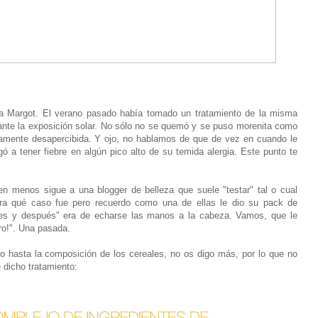
a Margot. El verano pasado había tomado un tratamiento de la misma
l ante la exposición solar. No sólo no se quemó y se puso morenita como
etamente desapercibida. Y ojo, no hablamos de que de vez en cuando le
ó a tener fiebre en algún pico alto de su temida alergia. Este punto te
en menos sigue a una blogger de belleza que suele "testar" tal o cual
ora qué caso fue pero recuerdo como una de ellas le dio su pack de
s y después" era de echarse las manos a la cabeza. Vamos, que le
ro!". Una pasada.
o hasta la composición de los cereales, no os digo más, por lo que no
 dicho tratamiento: