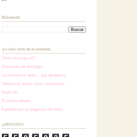
Búsqueda:
¡Lo más visto de la semana!
Show must go on!!
¡Concurso de domingo!
La historia se repite... por desgracia.
Telepizza? antes como cucarachas...
Diario de...
El efecto rebote...
Egobolenas! la elegancia del erizo...
¡¡GRACIAS!!