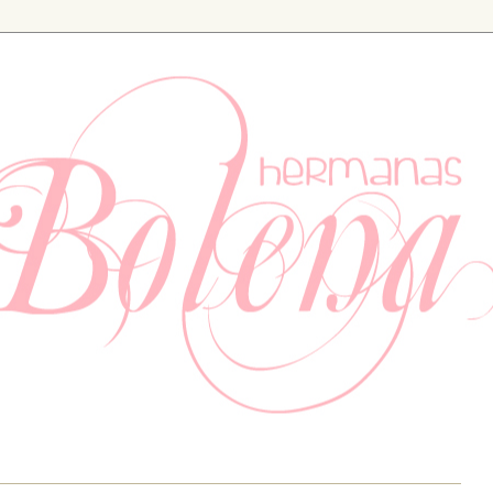
ia. Especializados en bodas y eventos, también tenemos un apartad