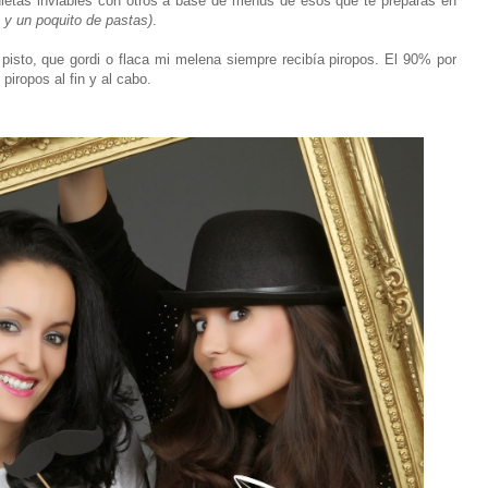
 dietas inviables con otros a base de menús de esos que te preparas en
 y un poquito de pastas)
.
 pisto, que gordi o flaca mi melena siempre recibía piropos. El 90% por
piropos al fin y al cabo.