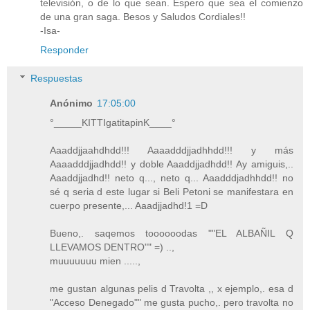
televisión, o de lo que sean. Espero que sea el comienzo
de una gran saga. Besos y Saludos Cordiales!!
-Isa-
Responder
Respuestas
Anónimo
17:05:00
°_____KITTIgatitapinK____°
Aaaddjjaahdhdd!!! Aaaadddjjadhhdd!!! y más
Aaaadddjjadhdd!! y doble Aaaddjjadhdd!! Ay amiguis,..
Aaaddjjadhd!! neto q..., neto q... Aaadddjadhhdd!! no
sé q seria d este lugar si Beli Petoni se manifestara en
cuerpo presente,... Aaadjjadhd!1 =D
Bueno,. saqemos toooooodas ""EL ALBAÑIL Q
LLEVAMOS DENTRO"" =) ..,
muuuuuuu mien .....,
me gustan algunas pelis d Travolta ,, x ejemplo,. esa d
"Acceso Denegado"" me gusta pucho,. pero travolta no