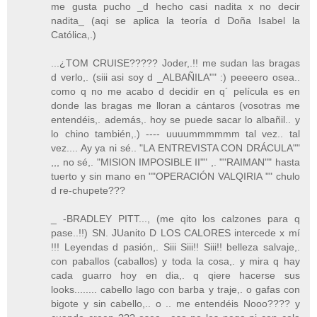
me gusta pucho _d hecho casi nadita x no decir
nadita_ (aqi se aplica la teoría d Doña Isabel la
Católica,.)
...¿TOM CRUISE????? Joder,.!! me sudan las bragas
d verlo,. (siii asi soy d _ALBAÑILA"" :) peeeero osea..
como q no me acabo d decidir en q´ película es en
donde las bragas me lloran a cántaros (vosotras me
entendéis,. además,. hoy se puede sacar lo albañil.. y
lo chino también,.) ---- uuuummmmmm tal vez.. tal
vez.... Ay ya ni sé.. "LA ENTREVISTA CON DRÁCULA""
,,, no sé,. "MISION IMPOSIBLE II"" ,. ""RAIMAN"" hasta
tuerto y sin mano en ""OPERACIÓN VALQIRIA "" chulo
d re-chupete???
_ -BRADLEY PITT..., (me qito los calzones para q
pase..!!) SN. JUanito D LOS CALORES intercede x mí
!!! Leyendas d pasión,. Siii Siii!! Siii!! belleza salvaje,.
con paballos (caballos) y toda la cosa,. y mira q hay
cada guarro hoy en dia,. q qiere hacerse sus
looks........ cabello lago con barba y traje,. o gafas con
bigote y sin cabello,.. o .. me entendéis Nooo???? y