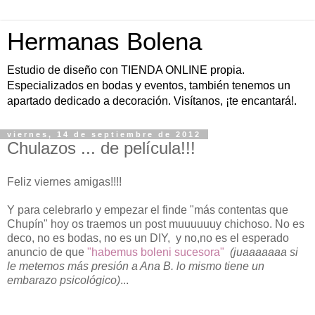
Hermanas Bolena
Estudio de diseño con TIENDA ONLINE propia.
Especializados en bodas y eventos, también tenemos un
apartado dedicado a decoración. Visítanos, ¡te encantará!.
viernes, 14 de septiembre de 2012
Chulazos ... de película!!!
Feliz viernes amigas!!!!
Y para celebrarlo y empezar el finde "más contentas que
Chupín" hoy os traemos un post muuuuuuy chichoso. No es
deco, no es bodas, no es un DIY, y no,no es el esperado
anuncio de que
"habemus boleni sucesora"
(juaaaaaaa si
le metemos más presión a Ana B. lo mismo tiene un
embarazo psicológico)
...