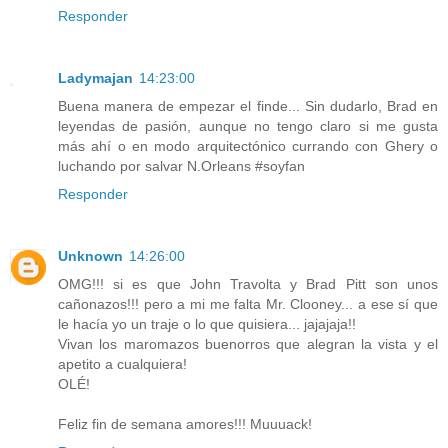
Responder
Ladymajan
14:23:00
Buena manera de empezar el finde... Sin dudarlo, Brad en
leyendas de pasión, aunque no tengo claro si me gusta
más ahí o en modo arquitectónico currando con Ghery o
luchando por salvar N.Orleans #soyfan
Responder
Unknown
14:26:00
OMG!!! si es que John Travolta y Brad Pitt son unos
cañonazos!!! pero a mi me falta Mr. Clooney... a ese sí que
le hacía yo un traje o lo que quisiera... jajajaja!!
Vivan los maromazos buenorros que alegran la vista y el
apetito a cualquiera!
OLÉ!
Feliz fin de semana amores!!! Muuuack!