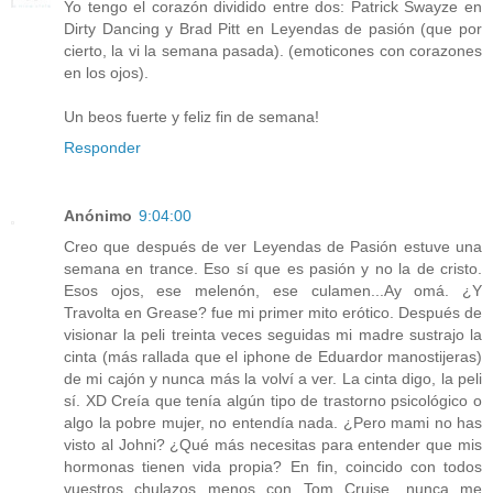
Yo tengo el corazón dividido entre dos: Patrick Swayze en
Dirty Dancing y Brad Pitt en Leyendas de pasión (que por
cierto, la vi la semana pasada). (emoticones con corazones
en los ojos).
Un beos fuerte y feliz fin de semana!
Responder
Anónimo
9:04:00
Creo que después de ver Leyendas de Pasión estuve una
semana en trance. Eso sí que es pasión y no la de cristo.
Esos ojos, ese melenón, ese culamen...Ay omá. ¿Y
Travolta en Grease? fue mi primer mito erótico. Después de
visionar la peli treinta veces seguidas mi madre sustrajo la
cinta (más rallada que el iphone de Eduardor manostijeras)
de mi cajón y nunca más la volví a ver. La cinta digo, la peli
sí. XD Creía que tenía algún tipo de trastorno psicológico o
algo la pobre mujer, no entendía nada. ¿Pero mami no has
visto al Johni? ¿Qué más necesitas para entender que mis
hormonas tienen vida propia? En fin, coincido con todos
vuestros chulazos menos con Tom Cruise, nunca me