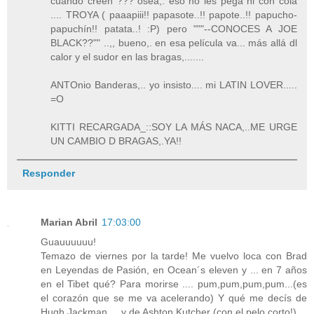
cuando creen ??? osea,. eso no les pega ni con cola
.... TROYA ( paaapiii!! papasote..!! papote..!! papucho-
papuchín!! patata..! :P) pero """--CONOCES A JOE
BLACK??"" ..,, bueno,. en esa película va... más allá dl
calor y el sudor en las bragas,.......
ANTOnio Banderas,.. yo insisto.... mi LATIN LOVER.....
=O
KITTI RECARGADA_::SOY LA MÁS NACA,..ME URGE
UN CAMBIO D BRAGAS,.YA!!
Responder
Marian Abril
17:03:00
Guauuuuuu!
Temazo de viernes por la tarde! Me vuelvo loca con Brad
en Leyendas de Pasión, en Ocean´s eleven y ... en 7 años
en el Tibet qué? Para morirse .... pum,pum,pum,pum...(es
el corazón que se me va acelerando) Y qué me decís de
Hugh Jackman.... y de Ashton Kutcher (con el pelo corto!)...