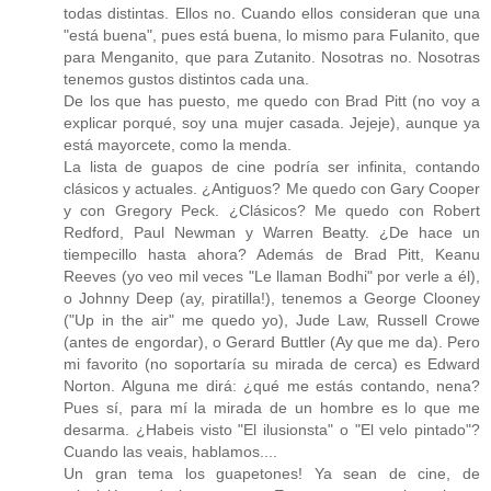
todas distintas. Ellos no. Cuando ellos consideran que una
"está buena", pues está buena, lo mismo para Fulanito, que
para Menganito, que para Zutanito. Nosotras no. Nosotras
tenemos gustos distintos cada una.
De los que has puesto, me quedo con Brad Pitt (no voy a
explicar porqué, soy una mujer casada. Jejeje), aunque ya
está mayorcete, como la menda.
La lista de guapos de cine podría ser infinita, contando
clásicos y actuales. ¿Antiguos? Me quedo con Gary Cooper
y con Gregory Peck. ¿Clásicos? Me quedo con Robert
Redford, Paul Newman y Warren Beatty. ¿De hace un
tiempecillo hasta ahora? Además de Brad Pitt, Keanu
Reeves (yo veo mil veces "Le llaman Bodhi" por verle a él),
o Johnny Deep (ay, piratilla!), tenemos a George Clooney
("Up in the air" me quedo yo), Jude Law, Russell Crowe
(antes de engordar), o Gerard Buttler (Ay que me da). Pero
mi favorito (no soportaría su mirada de cerca) es Edward
Norton. Alguna me dirá: ¿qué me estás contando, nena?
Pues sí, para mí la mirada de un hombre es lo que me
desarma. ¿Habeis visto "El ilusionsta" o "El velo pintado"?
Cuando las veais, hablamos....
Un gran tema los guapetones! Ya sean de cine, de