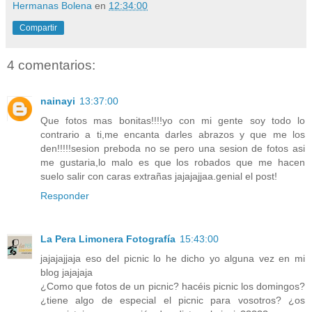
Hermanas Bolena
en
12:34:00
Compartir
4 comentarios:
nainayi
13:37:00
Que fotos mas bonitas!!!!yo con mi gente soy todo lo
contrario a ti,me encanta darles abrazos y que me los
den!!!!!sesion preboda no se pero una sesion de fotos asi
me gustaria,lo malo es que los robados que me hacen
suelo salir con caras extrañas jajajajjaa.genial el post!
Responder
La Pera Limonera Fotografía
15:43:00
jajajajjaja eso del picnic lo he dicho yo alguna vez en mi
blog jajajaja
¿Como que fotos de un picnic? hacéis picnic los domingos?
¿tiene algo de especial el picnic para vosotros? ¿os