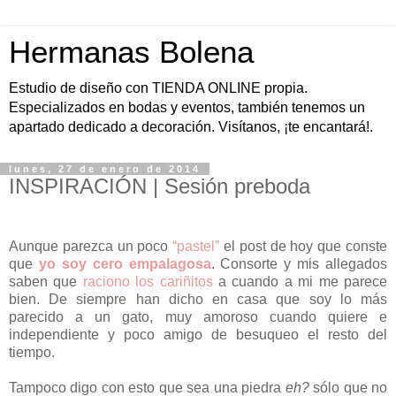
Hermanas Bolena
Estudio de diseño con TIENDA ONLINE propia.
Especializados en bodas y eventos, también tenemos un
apartado dedicado a decoración. Visítanos, ¡te encantará!.
lunes, 27 de enero de 2014
INSPIRACIÓN | Sesión preboda
Aunque parezca un poco
“pastel”
el post de hoy que conste
que
yo soy cero empalagosa
. Consorte y mis allegados
saben que
raciono los cariñitos
a cuando a mi me parece
bien. De siempre han dicho en casa que soy lo más
parecido a un gato, muy amoroso cuando quiere e
independiente y poco amigo de besuqueo el resto del
tiempo.
Tampoco digo con esto que sea una piedra
eh?
sólo que no