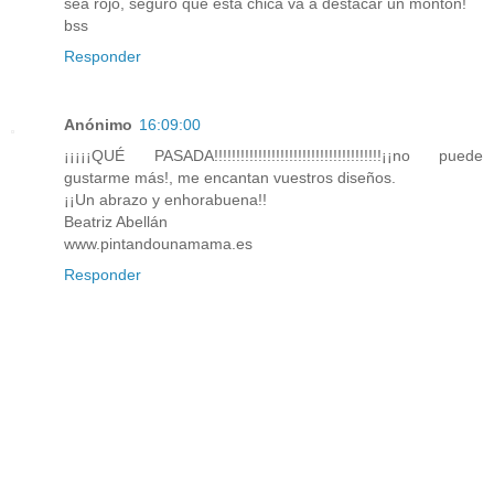
sea rojo, seguro que esta chica va a destacar un montòn!
bss
Responder
Anónimo
16:09:00
¡¡¡¡¡QUÉ PASADA!!!!!!!!!!!!!!!!!!!!!!!!!!!!!!!!!!!!!!¡¡no puede
gustarme más!, me encantan vuestros diseños.
¡¡Un abrazo y enhorabuena!!
Beatriz Abellán
www.pintandounamama.es
Responder