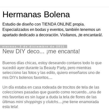
Hermanas Bolena
Estudio de diseño con TIENDA ONLINE propia.
Especializados en bodas y eventos, también tenemos un
apartado dedicado a decoración. Visítanos, ¡te encantará!.
viernes, 2 de diciembre de 2011
New DIY deco... ¡me encanta!
Buenos días chicas, estoy deseando contaros todo lo que
sucedió ayer durante la Beauty Party, pero mientras
selecciono las fotos y las edito, quiero enseñaros uno de
mis DIYs bolenos favoritos....
Un día estaba en casa rodeada de trocitos de tela de las
colecciones pasadas que guardo como recuerdo...una de
mis favoritas es sin lugar a duda la tela de flores de las
últimas
mini shoppings
y
clutchs
....¡me tiene enamorada
esta tela!